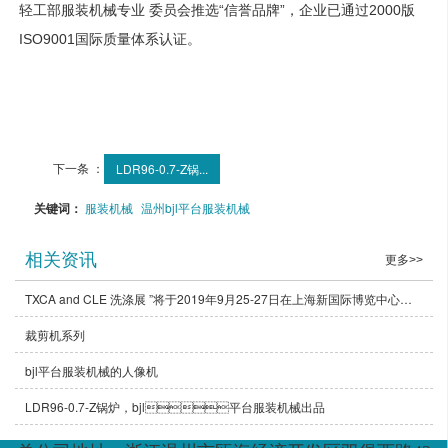
轻工部服装机械专业 委员会推选“信誉品牌”，企业已通过2000版
ISO9001国际质量体系认证。
下一条 ：
LDR96-0.7-Z锅...
关键词：
服装机械
温州bjl平台服装机械
相关资讯
更多>>
TXCA and CLE 洗涤展 ”将于2019年9月25-27日在上海新国际博览中心隆重举办
裁剪机系列
bjl平台服装机械的人像机
LDR96-0.7-Z锅炉，bjl平台服装机械出品