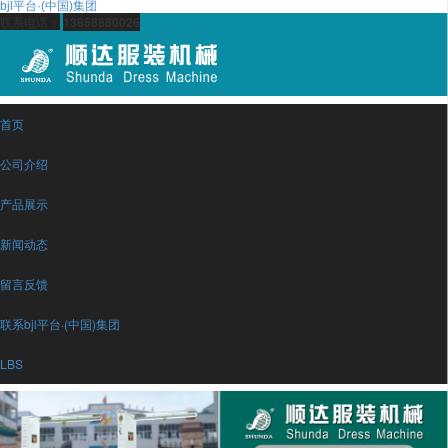
bjl平台·(中国)集团
联系电话：
13858880026
首页
公司介绍
产品展示
新闻动态
留言反馈
联系bjl平台·(中国)集团
LBS