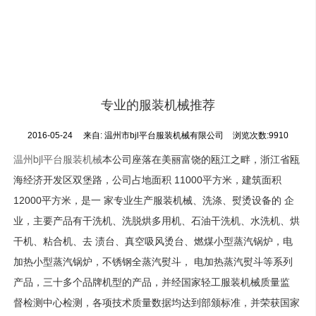
专业的服装机械推荐
2016-05-24
来自: 温州市bjl平台服装机械有限公司
浏览次数:9910
温州bjl平台服装机械
本公司座落在美丽富饶的瓯江之畔，浙江省瓯
海经济开发区双堡路，公司占地面积 11000平方米，建筑面积
12000平方米，是一 家专业生产服装机械、洗涤、熨烫设备的 企
业，主要产品有干洗机、洗脱烘多用机、石油干洗机、水洗机、烘
干机、粘合机、去 渍台、真空吸风烫台、燃煤小型蒸汽锅炉，电
加热小型蒸汽锅炉，不锈钢全蒸汽熨斗， 电加热蒸汽熨斗等系列
产品，三十多个品牌机型的产品，并经国家轻工服装机械质量监
督检测中心检测，各项技术质量数据均达到部颁标准，并荣获国家